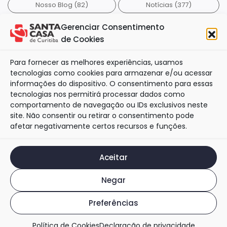
Nosso Blog
(82)
Notícias
(377)
Prevenção e Cuidados
(8)
Saúde e Bem-Estar
(98)
Gerenciar Consentimento
de Cookies
Sem categoria
(3)
Tecnologia e Inovação Médica
(4)
Para fornecer as melhores experiências, usamos
tecnologias como cookies para armazenar e/ou acessar
informações do dispositivo. O consentimento para essas
tecnologias nos permitirá processar dados como
comportamento de navegação ou IDs exclusivos neste
site. Não consentir ou retirar o consentimento pode
Proteção de Dados
Fale com o DPO
afetar negativamente certos recursos e funções.
Política de Cookies
Copyright � 2026 Bosa Charity. Powered by
Bosa
Aceitar
Themes
Negar
Preferências
Política de Cookies
Declaração de privacidade