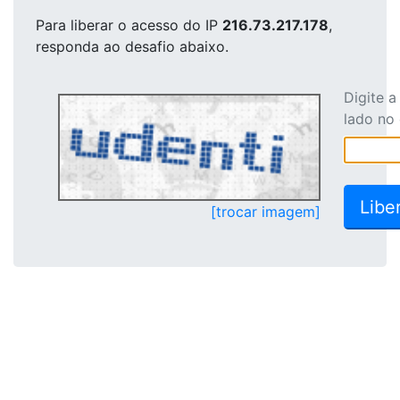
Para liberar o acesso
do IP
216.73.217.178
,
responda ao desafio abaixo.
Digite 
lado no
[trocar imagem]