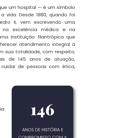
que um hospital — é um símbolo
a vida. Desde 1880, quando foi
edro II, vem escrevendo uma
, na excelência médica e na
a instituição filantrópica que
ferecer atendimento integral à
m sua totalidade, com respeito,
ais de 145 anos de atuação,
 cuidar de pessoas com ética,
146
ia
ANOS DE HISTÓRIA E
COMPROMISSO COM A