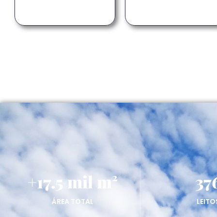
+
17.5
 mil m²
37
ÁREA TOTAL
LEITO