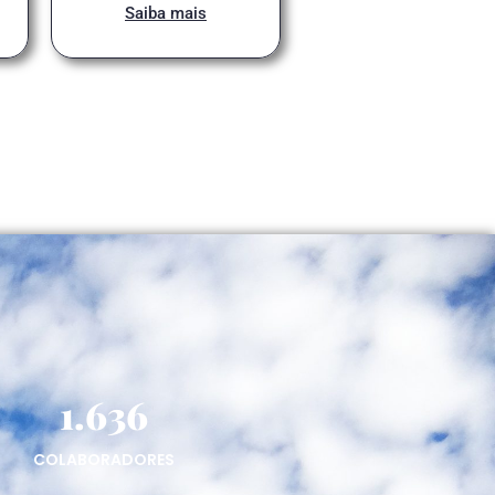
Saiba mais
1.636
COLABORADORES